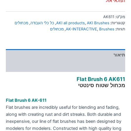
המלאי אזל
סמן קישורים
font_download
לאפס
מק"ט:
AK611
cached
את
קטגוריות:
AKI Brushes
,
AKI all products
,
כל כלי העבודה
,
מכחולים
כל
תגיות:
Brushes
,
AK-INTERACTIVE
,
מכחולים
האפשרויות
תיאור
מידע נוסף
Flat Brush 6 AK611
מכחול שטוח סינטטי
Flat Brush 6
AK-611
Flat brushes are incredibly useful for blending and fading,
along with creating rust and dirt streaks. Both durable and
inexpensive, our line of flat brushes has been designed by
modelers for modelers. Constructed with high quality long