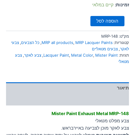
סמן קישורים
זמינות:
קיים במלאי
font_download
לאפס
cached
הוספה לסל
את
כל
האפשרויות
מק"ט:
MRP-148
קטגוריות:
MRP Lacquer Paints
,
MRP all products
,
כל הצבעים
,
צבעי
לאקר
,
צבעים מטאליים
תגיות:
Mister Paint
,
Metal Color
,
Lacquer Paint
,
צבע לאקר
,
צבע
מטאלי
תיאור
מידע נוסף
Mister Paint Exhaust Metal MRP-148
צבע מפלט מטאלי
צבע לאקר מוכן לצביעה באיירבראש.