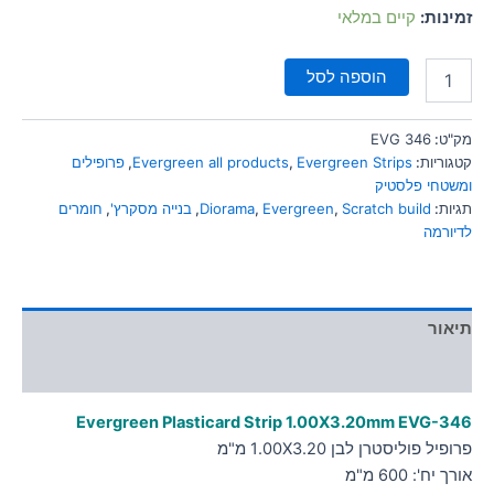
סמן קישורים
זמינות:
קיים במלאי
font_download
לאפס
cached
הוספה לסל
את
כל
האפשרויות
מק"ט:
EVG 346
קטגוריות:
Evergreen Strips
,
Evergreen all products
,
פרופילים
ומשטחי פלסטיק
תגיות:
Scratch build
,
Evergreen
,
Diorama
,
בנייה מסקרץ'
,
חומרים
לדיורמה
תיאור
מידע נוסף
Evergreen Plasticard Strip 1.00X3.20mm EVG-346
פרופיל פוליסטרן לבן 1.00X3.20 מ"מ
אורך יח': 600 מ"מ