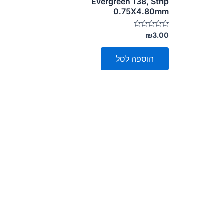
Evergreen 138, Strip
0.75X4.80mm
דורג
₪
3.00
0
מתוך
5
הוספה לסל