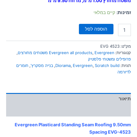
משטח מחורץ 1.00 מ"מ, מרווח 9.50 מ"מ
זמינות:
קיים במלאי
הוספה לסל
מק"ט:
EVG 4523
קטגוריות:
Evergreen משטחים מחורצים
,
Evergreen all products
,
פרופילים ומשטחי פלסטיק
תגיות:
Scratch build
,
Evergreen
,
Diorama
,
בנייה מסקרץ'
,
חומרים
לדיורמה
תיאור
מידע נוסף
Evergreen Plasticard Standing Seam Roofing 9.50mm
Spacing
EVG-4523