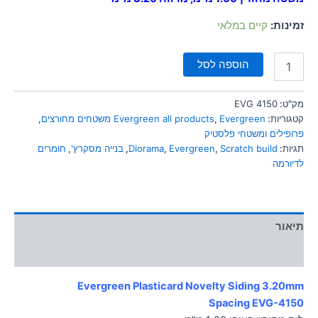
סמן קישורים
font_download
זמינות:
קיים במלאי
לאפס
cached
את
הוספה לסל
כל
האפשרויות
מק"ט:
EVG 4150
קטגוריות:
Evergreen משטחים מחורצים
,
Evergreen all products
,
פרופילים ומשטחי פלסטיק
תגיות:
Scratch build
,
Evergreen
,
Diorama
,
בנייה מסקרץ'
,
חומרים
לדיורמה
תיאור
מידע נוסף
Evergreen Plasticard Novelty Siding 3.20mm
Spacing
EVG-4150