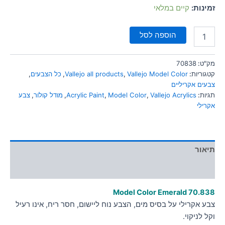
סמן קישורים
זמינות:
קיים במלאי
font_download
לאפס
cached
הוספה לסל
את
כל
האפשרויות
מק"ט:
70838
קטגוריות:
Vallejo Model Color
,
Vallejo all products
,
כל הצבעים
,
צבעים אקריליים
תגיות:
Vallejo Acrylics
,
Model Color
,
Acrylic Paint
,
מודל קולור
,
צבע
אקרילי
תיאור
מידע נוסף
Model Color Emerald
70.838
צבע אקרילי על בסיס מים, הצבע נוח ליישום, חסר ריח, אינו רעיל
וקל לניקוי.