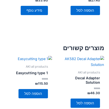
₪
33.60
₪
27.40
0
0
מתוך
מתוך
5
5
הוספה לסל
מידע נוסף
מוצרים קשורים
AKI all products
AKI all products
Easycutting type 1
Decal Adapter
Solution
דורג
₪
115.50
0
מתוך
5
דורג
₪
46.30
הוספה לסל
0
מתוך
5
הוספה לסל