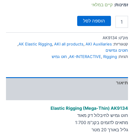
סמן קישורים
זמינות:
קיים במלאי
font_download
לאפס
cached
הוספה לסל
את
כל
האפשרויות
מק"ט:
AK9134
קטגוריות:
AKI Auxiliaries
,
AKI all products
,
AK Elastic Rigging
,
חוטים גמישים
תגיות:
Rigging
,
AK-INTERACTIVE
,
חוט גמיש
תיאור
מידע נוסף
Elastic Rigging (Mega-Thin) AK9134
חוט גמיש לחיבלול דק מאוד
מתאים לדגמים בקנ"מ 1:700
גליל באורך 20 מטר