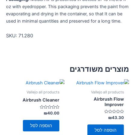
oz with eyedropper. This packaging prevents the paint from
evaporating and drying in the container, so that It can be
used in minimal quantities and preserved for a long time.
SKU:
71.280
מוצרים משודרגים
Vallejo all products
Vallejo all products
Airbrush Flow
Airbrush Cleaner
Improver
דורג
₪
40.00
0
דורג
₪
43.30
מתוך
0
5
מתוך
הוספה לסל
5
הוספה לסל