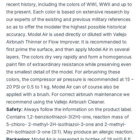
recent history, including the colors of WWI, WWII and up to
the present. Each color is based on extensive research by
our experts of the existing and previous military references
so as to offer the modeler the highest possible historical
accuracy. Model Air is used directly or diluted with Vallejo
Airbrush Thinner or Flow Improver. It is recommended to
first prime the surface, and then apply Model Air in several
layers. The colors dry very rapidly and form a homogenous
paint film of extraordinary resistance while preserving even
the smallest detail of the model. For airbrushing these
colors, the compressor air pressure is recommended at 15 –
20 PSI or 0.5 to 1 kg. Model Air can of course also be
applied with a brush. For correct airbrush maintenance we
recommend using the Vallejo Airbrush Cleaner.
Safety:
Always follow the information on the product label.
Contains 1,2-benzisothiazol-3(2H)-one, reaction mass of
5-chloro- 2-methyl-2H-isothiazol-3-one and 2-methyl-
2H-isothiazol-3-one (3:1). May produce an allergic reaction.
Packaging:
Model Air is presented in bottles of 18 ml/0.6 fl