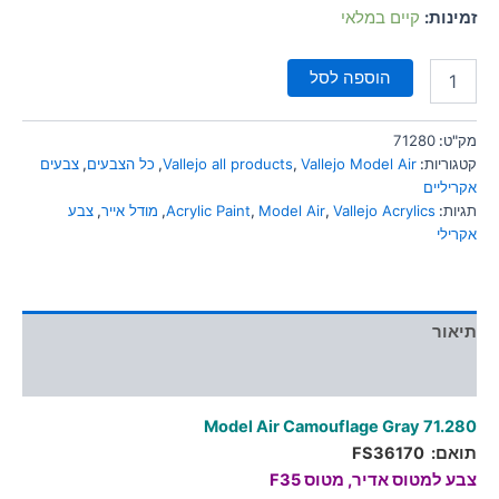
סמן קישורים
זמינות:
קיים במלאי
font_download
לאפס
cached
הוספה לסל
את
כל
האפשרויות
מק"ט:
71280
קטגוריות:
Vallejo Model Air
,
Vallejo all products
,
כל הצבעים
,
צבעים
אקריליים
תגיות:
Vallejo Acrylics
,
Model Air
,
Acrylic Paint
,
מודל אייר
,
צבע
אקרילי
תיאור
מידע נוסף
Model Air Camouflage Gray
71.280
תואם:
FS36170
צבע למטוס אדיר, מטוס F35