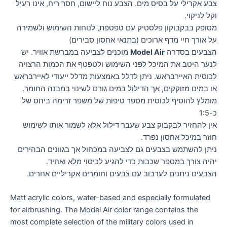
צבע אקרילי על בסיס מים. הצבע נוח ליישום, חסר ריח, אינו רעיל
וקל לניקוי.
מסופק בבקבוקון פלסטיק עם טפטפת, לנוחות השימוש ולשמירה
על אורך חיי מדף ארוכים (בתנאי אחסון סבירים)
הצבעים בסדרה
Model Air
מוכנים לצביעה במברשת אוויר. יש
לנער היטב את המיכל לפני השימוש ולטפטף את הכמות הרצויה
לכוסית האיירבראש. ניתן לדלל באמצעות מדלל ייעודי לאיירבראש
או במים מזוקקים, אך הדילול במים גורם לשינוי במבנה החומר.
מומלץ להוסיף לכוסית מספר טיפות של משפר זרימה ביחס של
כ-1:5
אין להחזיר לבקבוק צבע שעבר דילול אלא לשמור אותו לשימוש
חוזר במיכל אחסון נפרד.
ניתן להשתמש בצבעים גם לצביעה במכחול אך בגוונים הבהירים
יהיה צורך במספר שכבות כדי להגיע לכיסוי מלא ואחיד.
הצבעים ניתנים לערבוב עם צבעים וחומרים אקריליים אחרים.
Matt acrylic colors, water-based and especially formulated
for airbrushing. The Model Air color range contains the
most complete selection of the military colors used in