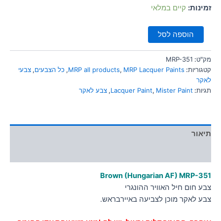
סמן קישורים
font_download
זמינות:
קיים במלאי
לאפס
cached
הוספה לסל
את
כל
האפשרויות
מק"ט:
MRP-351
קטגוריות:
MRP Lacquer Paints
,
MRP all products
,
כל הצבעים
,
צבעי
לאקר
תגיות:
Mister Paint
,
Lacquer Paint
,
צבע לאקר
תיאור
מידע נוסף
Brown (Hungarian AF) MRP-351
צבע חום חיל האוויר ההונגרי
צבע לאקר מוכן לצביעה באיירבראש.