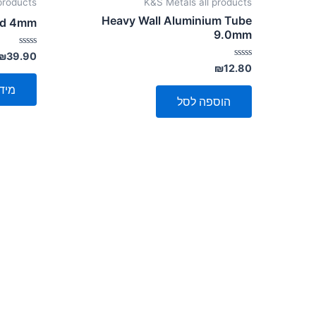
products
K&S Metals all products
Heavy Wall Aluminium Tube
od 4mm
9.0mm
דורג
₪
39.90
0
דורג
₪
12.80
מתוך
0
5
מתוך
מיד
5
הוספה לסל