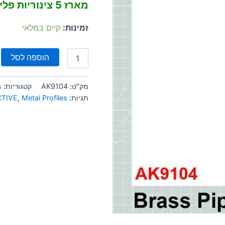
מארז 5 צינוריות פליז 0.5 מ"מ
זמינות:
קיים במלאי
הוספה לסל
מק"ט:
AK9104
קטגוריות:
s
תגיות:
Metal Profiles
,
CTIVE