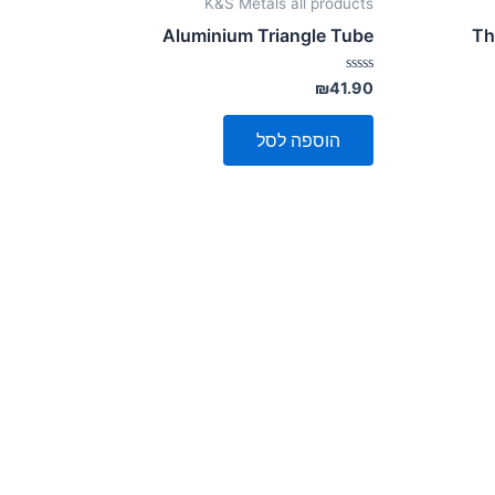
K&S Metals all products
Aluminium Triangle Tube
Th
דורג
₪
41.90
0
מתוך
5
הוספה לסל