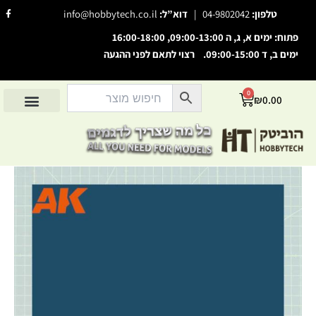
ילוג
F
טלפון:
04-9802042
|
דוא”ל:
info@hobbytech.co.il
a
תוכן
c
e
פתוח: ימים א, ג, ה 09:00-13:00, 16:00-18:00
b
o
ימים ב, ד 09:00-15:00. רצוי לתאם לפני ההגעה
o
השבת את ההבזקים
visibility_off
k
-
סמן כותרות
f
title
0
עגלת
₪
0.00
צבע רקע
קניות
settings
החשבון שלי
מוצרים לפי יצרנים
אודות הוביטק
מוצרים לפי סיווג
זום (הקטנה)
zoom_out
זום (הגדלה)
zoom_in
כמות
הקטנת גופן
remove_circle_outline
של
Blue
הגדלת גופן
add_circle_outline
RAL5001
גופן קריא
spellcheck
ניגודיות בהירה
brightness_high
ניגודיות כהה
brightness_low
הוסף קו תחתון לקישורים
format_underlined