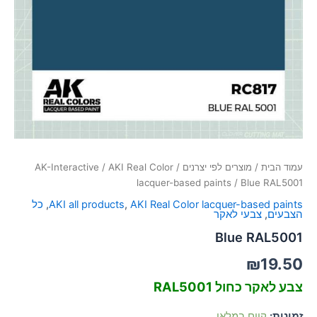
סמן קישורים
font_download
לאפס
cached
את
כל
האפשרויות
עמוד הבית
/
מוצרים לפי יצרנים
/
AKI Real Color
/
AK-Interactive
lacquer-based paints
/ Blue RAL5001
AKI Real Color lacquer-based paints
,
AKI all products
,
כל
הצבעים
,
צבעי לאקר
Blue RAL5001
₪
19.50
צבע לאקר כחול RAL5001
זמינות:
קיים במלאי