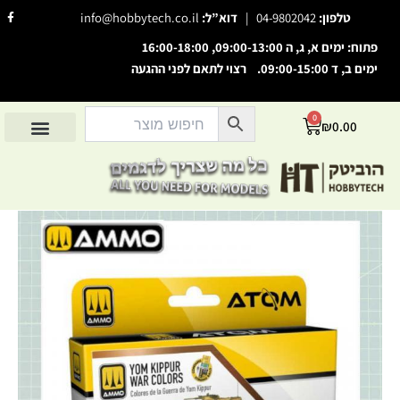
דילו
F
info@hobbytech.co.il
דוא”ל:
|
04-9802042
טלפון:
a
לתוכ
c
e
פתוח: ימים א, ג, ה 09:00-13:00, 16:00-18:00
b
o
ימים ב, ד 09:00-15:00. רצוי לתאם לפני ההגעה
o
השבת את ההבזקים
visibility_off
k
-
סמן כותרות
f
title
0
עגלת
₪
0.00
צבע רקע
קניות
settings
מוצרים לפי סיווג
אודות הוביטק
מוצרים לפי יצרנים
החשבון שלי
זום (הקטנה)
zoom_out
זום (הגדלה)
zoom_in
כמות
הקטנת גופן
remove_circle_outline
של
ATOM
הגדלת גופן
add_circle_outline
Yom
Kippur
גופן קריא
spellcheck
War
ניגודיות בהירה
brightness_high
ניגודיות כהה
brightness_low
הוסף קו תחתון לקישורים
format_underlined