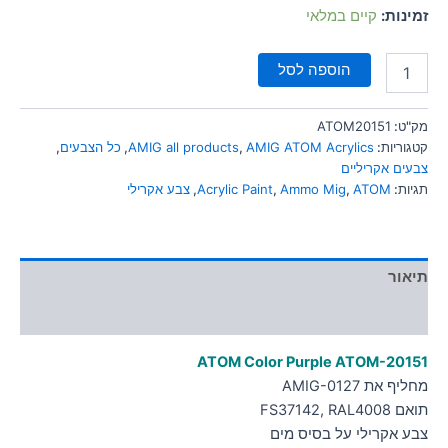
סמן קישורים
font_download
זמינות:
קיים במלאי
לאפס
cached
הוספה לסל
את
כל
האפשרויות
מק"ט:
ATOM20151
קטגוריות:
AMIG ATOM Acrylics
,
AMIG all products
,
כל הצבעים
,
צבעים אקריליים
תגיות:
ATOM
,
Ammo Mig
,
Acrylic Paint
,
צבע אקרילי
תיאור
מידע נוסף
ATOM Color Purple
ATOM-20151
מחליף את AMIG-0127
תואם FS37142, RAL4008
צבע אקרילי על בסיס מים