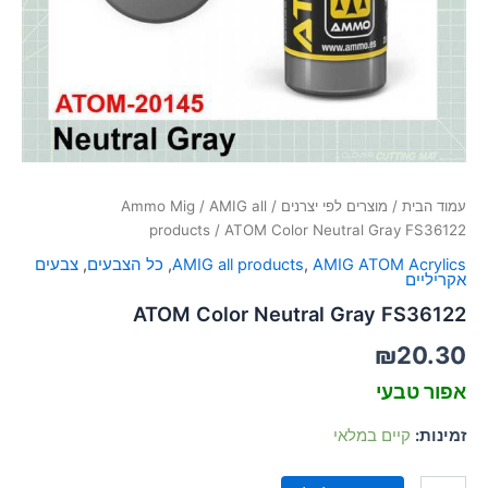
סמן קישורים
font_download
לאפס
cached
את
כל
האפשרויות
עמוד הבית
/
מוצרים לפי יצרנים
/
AMIG all
/
Ammo Mig
products
/ ATOM Color Neutral Gray FS36122
AMIG ATOM Acrylics
,
AMIG all products
,
כל הצבעים
,
צבעים
אקריליים
ATOM Color Neutral Gray FS36122
₪
20.30
אפור טבעי
זמינות:
קיים במלאי