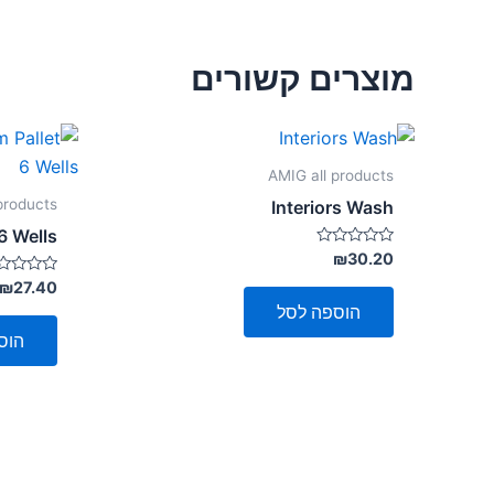
מוצרים קשורים
AMIG all products
products
Interiors Wash
6 Wells
דורג
₪
30.20
0
מתוך
דורג
₪
27.40
0
5
הוספה לסל
מתוך
5
הוס