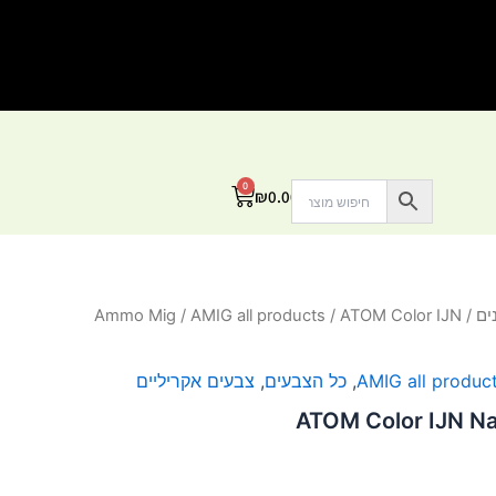
0
עגלת
₪
0.00
קניות
ים
/
/ ATOM Color IJN
AMIG all products
/
Ammo Mig
AMIG all produc
,
כל הצבעים
,
צבעים אקריליים
ATOM Color IJN Na