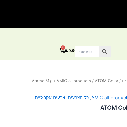
0
עגלת
₪
0.00
קניות
ים
/
/ ATOM Color
AMIG all products
/
Ammo Mig
AMIG all produc
,
כל הצבעים
,
צבעים אקריליים
ATOM Col