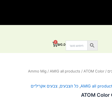
0
עגלת
₪
0.00
קניות
ים
/
/ ATOM Color
AMIG all products
/
Ammo Mig
AMIG all produc
,
כל הצבעים
,
צבעים אקריליים
ATOM Color 