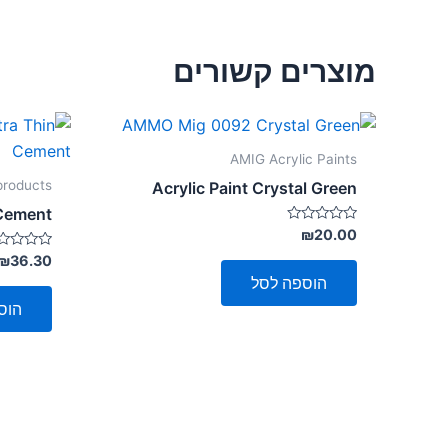
מוצרים קשורים
AMIG Acrylic Paints
products
Acrylic Paint Crystal Green
 Cement
דורג
₪
20.00
0
מתוך
דורג
₪
36.30
0
5
הוספה לסל
מתוך
5
הוס