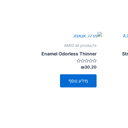
אזל מן המלאי
AMIG all products
Enamel Odorless Thinner
St
דורג
₪
30.20
0
מתוך
5
מידע נוסף