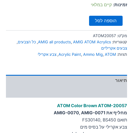
סמן קישורים
זמינות:
קיים במלאי
font_download
לאפס
cached
הוספה לסל
את
כל
האפשרויות
מק"ט:
ATOM20057
קטגוריות:
AMIG ATOM Acrylics
,
AMIG all products
,
כל הצבעים
,
צבעים אקריליים
תגיות:
ATOM
,
Ammo Mig
,
Acrylic Paint
,
צבע אקרילי
תיאור
מידע נוסף
ATOM Color Brown
ATOM-20057
מחליף את AMIG-0070, AMIG-0071
תואם FS30140, BS450
צבע אקרילי על בסיס מים