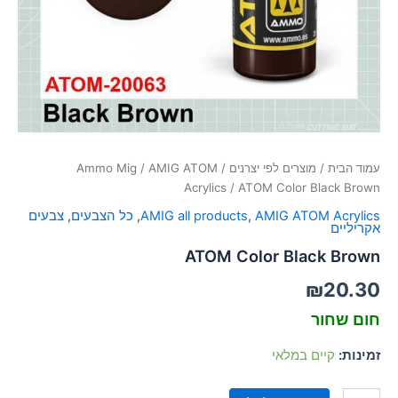
סמן קישורים
font_download
לאפס
cached
את
כל
האפשרויות
עמוד הבית
/
מוצרים לפי יצרנים
/
AMIG ATOM
/
Ammo Mig
Acrylics
/ ATOM Color Black Brown
AMIG ATOM Acrylics
,
AMIG all products
,
כל הצבעים
,
צבעים
אקריליים
ATOM Color Black Brown
₪
20.30
חום שחור
זמינות:
קיים במלאי