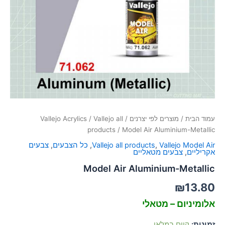
סמן קישורים
font_download
לאפס
cached
את
כל
האפשרויות
עמוד הבית
/
מוצרים לפי יצרנים
/
Vallejo all
/
Vallejo Acrylics
products
/ Model Air Aluminium-Metallic
Vallejo Model Air
,
Vallejo all products
,
כל הצבעים
,
צבעים
אקריליים
,
צבעים מטאליים
Model Air Aluminium-Metallic
₪
13.80
אלומיניום – מטאלי
זמינות:
קיים במלאי