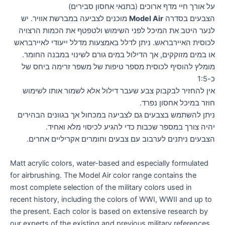
על אורך חיי מדף ארוכים (בתנאי אחסון סבירים)
הצבעים בסדרה
Model Air
מוכנים לצביעה במברשת אוויר. יש
לנער היטב את המיכל לפני השימוש ולטפטף את הכמות הרצויה
לכוסית האיירבראש. ניתן לדלל באמצעות מדלל ייעודי לאיירבראש
או במים מזוקקים, אך הדילול במים גורם לשינוי במבנה החומר.
מומלץ להוסיף לכוסית מספר טיפות של משפר זרימה ביחס של
כ-1:5
אין להחזיר לבקבוק צבע שעבר דילול אלא לשמור אותו לשימוש
חוזר במיכל אחסון נפרד.
ניתן להשתמש בצבעים גם לצביעה במכחול אך בגוונים הבהירים
יהיה צורך במספר שכבות כדי להגיע לכיסוי מלא ואחיד.
הצבעים ניתנים לערבוב עם צבעים וחומרים אקריליים אחרים.
Matt acrylic colors, water-based and especially formulated
for airbrushing. The Model Air color range contains the
most complete selection of the military colors used in
recent history, including the colors of WWI, WWII and up to
the present. Each color is based on extensive research by
our experts of the existing and previous military references