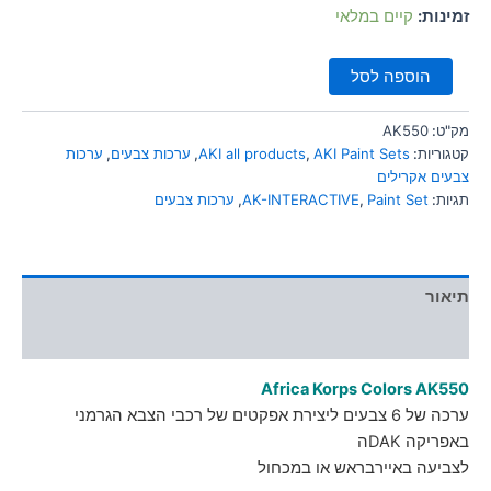
סמן קישורים
זמינות:
קיים במלאי
font_download
לאפס
cached
הוספה לסל
את
כל
האפשרויות
מק"ט:
AK550
קטגוריות:
AKI Paint Sets
,
AKI all products
,
ערכות צבעים
,
ערכות
צבעים אקרילים
תגיות:
Paint Set
,
AK-INTERACTIVE
,
ערכות צבעים
תיאור
מידע נוסף
Africa Korps Colors AK550
ערכה של 6 צבעים ליצירת אפקטים של רכבי הצבא הגרמני
באפריקה DAKה
לצביעה באיירבראש או במכחול