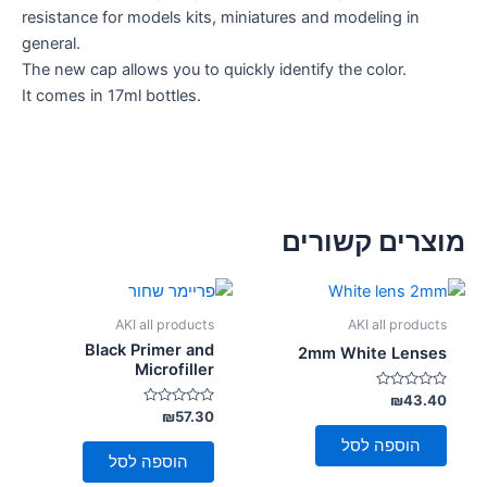
resistance for models kits, miniatures and modeling in
general.
The new cap allows you to quickly identify the color.
It comes in 17ml bottles.
מוצרים קשורים
AKI all products
AKI all products
Black Primer and
2mm White Lenses
Microfiller
דורג
₪
43.40
0
דורג
₪
57.30
מתוך
0
5
מתוך
הוספה לסל
5
הוספה לסל