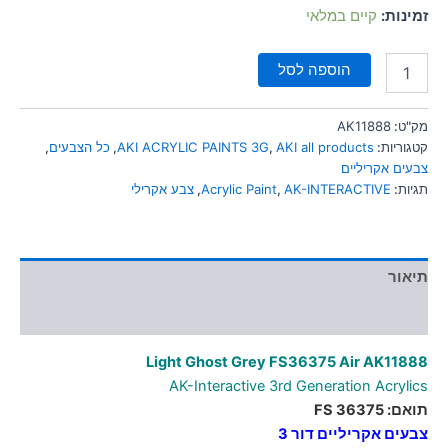
סמן קישורים
זמינות:
קיים במלאי
font_download
לאפס
cached
הוספה לסל
את
כל
האפשרויות
מק"ט:
AK11888
קטגוריות:
AKI all products
,
AKI ACRYLIC PAINTS 3G
,
כל הצבעים
,
צבעים אקריליים
תגיות:
AK-INTERACTIVE
,
Acrylic Paint
,
צבע אקרילי
תיאור
מידע נוסף
Light Ghost Grey FS36375 Air AK11888
AK-Interactive 3rd Generation Acrylics
תואם: FS 36375
צבעים אקריליים דור 3