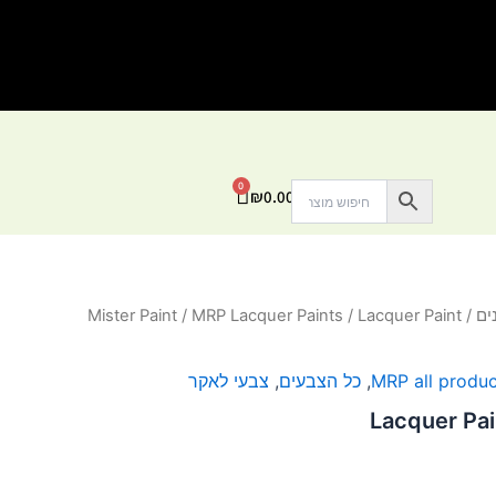
0
עגלת
₪
0.00
קניות
ים
/
/ Lacquer Paint
MRP Lacquer Paints
/
Mister Paint
MRP all produc
,
כל הצבעים
,
צבעי לאקר
Lacquer Pain