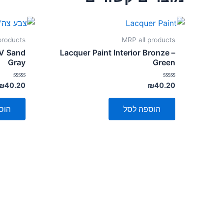
products
MRP all products
FV Sand
Lacquer Paint Interior Bronze –
Gray
Green
דורג
דורג
₪
40.20
₪
40.20
0
0
מתוך
מתוך
5
5
הוספה לסל
הוס