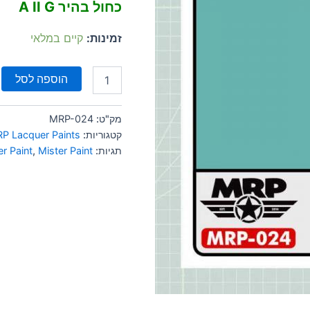
כחול בהיר A II G
זמינות:
קיים במלאי
הוספה לסל
מק"ט:
MRP-024
קטגוריות:
P Lacquer Paints
תגיות:
Mister Paint
,
r Paint