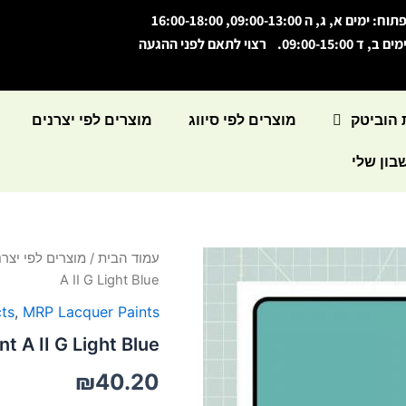
תוח: ימים א, ג, ה 09:00-13:00, 16:00-18:00
מים ב, ד 09:00-15:00. רצוי לתאם לפני ההגעה
 הוביטק
מוצרים לפי סיווג
מוצרים לפי יצרנים
ון שלי
כמות
עמוד הבית
/
מוצרים לפי יצרנ
של
A II G Light Blue
Lacquer
Paint
ts
,
MRP Lacquer Paints
A
t A II G Light Blue
II
G
₪
40.20
Light
Blue