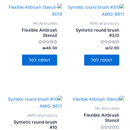
AKI Airbrushes
AMIG all products
Flexible Airbrush
Syntetic round brush
Stencil
#3/0
דורג
דורג
₪
48.50
₪
12.90
0
0
מתוך
מתוך
5
5
הוספה לסל
הוספה לסל
AKI Airbrushes
Flexible Airbrush
AMIG all products
Stencil
Syntetic round brush
#10