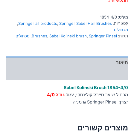
המלאי אזל
סמן קישורים
font_download
לאפס
מק"ט:
1854-4/0
cached
את
קטגוריות:
Springer Sabel Hair Brushes
,
Springer all products
,
כל
מכחולים
האפשרויות
תגיות:
Springer Pinsel
,
Sabel Kolinski brush
,
Brushes
,
מכחולים
תיאור
מידע נוסף
Sabel Kolinski Brush 1854-4/0
מכחול שיער סייבל קולינסקי, עגול
גודל 4/0
יצרן:
Springer Pinsel גרמניה
מוצרים קשורים