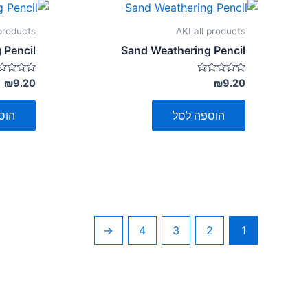
 products
AKI all products
 Pencil
Sand Weathering Pencil
דורג
דורג
₪
9.20
₪
9.20
0
0
מתוך
מתוך
5
5
הוספה לסל
הוס
←
4
3
2
1