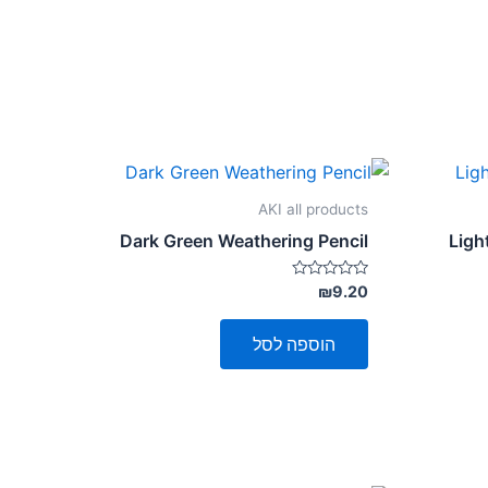
AKI all products
Dark Green Weathering Pencil
Ligh
דורג
₪
9.20
0
מתוך
5
הוספה לסל