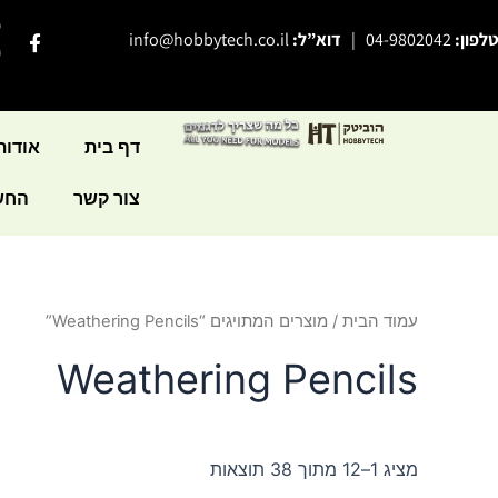
ילוג
פ
F
טלפון:
04-9802042
|
דוא”ל:
info@hobbytech.co.il
תוכן
a
י
c
e
b
o
o
דף בית
אודות
k
-
צור קשר
החשב
f
עמוד הבית
/ מוצרים המתויגים “Weathering Pencils”
Weathering Pencils
מציג 1–12 מתוך 38 תוצאות