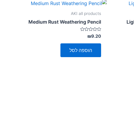
AKI all products
Medium Rust Weathering Pencil
Lig
דורג
₪
9.20
0
מתוך
5
הוספה לסל