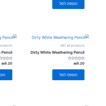
5
הוספה לסל
 products
AKI all products
 Pencil
Dirty White Weathering Pencil
דורג
דורג
₪
9.20
₪
9.20
0
0
מתוך
מתוך
5
5
הוספה לסל
הוס