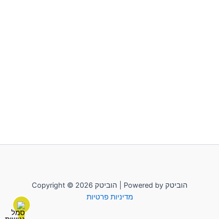
סמן קישורים
font_download
לאפס
cached
את
כל
האפשרויות
Copyright © 2026 הוביטק | Powered by הוביטק
מדיניות פרטיות