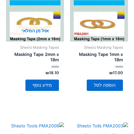
סמן קישורים
font_download
לאפס
cached
את
כל
אזל מן המלאי
האפשרויות
Shesto Masking Tapes
Shesto Masking Tapes
Masking Tape 2mm x
Masking Tape 1mm x
18m
18m
דורג
דורג
₪
18.10
₪
17.00
0
0
מתוך
מתוך
5
5
הוספה לסל
מידע נוסף