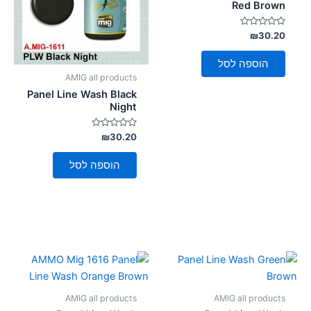
Red Brown
סמן קישורים
font_download
דורג
₪
30.20
לאפס
cached
0
מתוך
את
5
הוספה לסל
כל
AMIG all products
האפשרויות
Panel Line Wash Black
Night
דורג
₪
30.20
0
מתוך
5
הוספה לסל
AMIG all products
AMIG all products