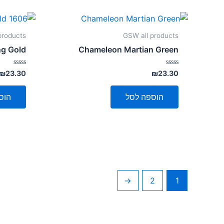
products
GSW all products
g Gold
Chameleon Martian Green
דורג
דורג
₪
23.30
₪
23.30
0
0
מתוך
מתוך
5
5
הוספה לסל
הוס
←
2
1