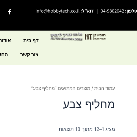
ילוג
פ
F
טלפון:
04-9802042
|
דוא”ל:
info@hobbytech.co.il
תוכן
a
י
c
e
b
o
o
דף בית
אודות
k
-
צור קשר
החשב
f
עמוד הבית
/ מוצרים המתויגים “מחליף צבע”
מחליף צבע
מציג 1–12 מתוך 18 תוצאות