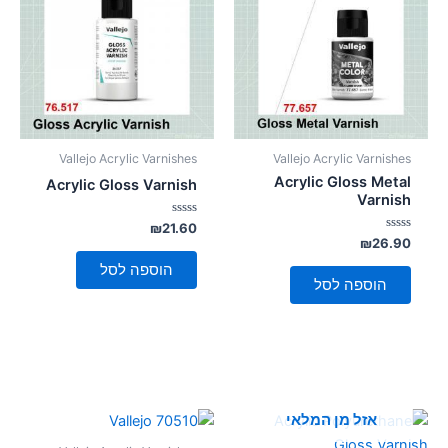
סמן קישורים
font_download
לאפס
cached
את
כל
האפשרויות
Vallejo Acrylic Varnishes
Vallejo Acrylic Varnishes
Acrylic Gloss Metal
Acrylic Gloss Varnish
Varnish
דורג
₪
21.60
0
דורג
₪
26.90
מתוך
0
5
מתוך
הוספה לסל
5
הוספה לסל
אזל מן המלאי