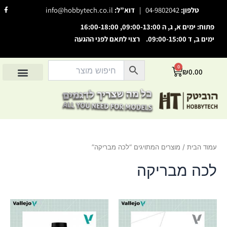
ילוג
F
טלפון:
04-9802042
|
דוא”ל:
info@hobbytech.co.il
a
תוכן
c
e
פתוח: ימים א, ג, ה 09:00-13:00, 16:00-18:00
b
o
ימים ב, ד 09:00-15:00. רצוי לתאם לפני ההגעה
o
השבת את ההבזקים
visibility_off
k
-
סמן כותרות
f
title
0
עגלת
₪
0.00
צבע רקע
קניות
settings
החשבון שלי
מוצרים לפי יצרנים
אודות הוביטק
מוצרים לפי סיווג
זום (הקטנה)
zoom_out
זום (הגדלה)
zoom_in
הקטנת גופן
remove_circle_outline
עמוד הבית
/ מוצרים המתויגים “לכה מבריקה”
הגדלת גופן
add_circle_outline
גופן קריא
לכה מבריקה
spellcheck
ניגודיות בהירה
brightness_high
ניגודיות כהה
brightness_low
הוסף קו תחתון לקישורים
format_underlined