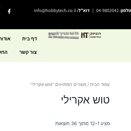
ילוג
פ
F
טלפון:
04-9802042
|
דוא”ל:
info@hobbytech.co.il
תוכן
a
י
c
e
b
o
o
דף בית
אודות
k
-
צור קשר
החשב
f
עמוד הבית
/ מוצרים המתויגים “טוש אקרילי”
טוש אקרילי
מציג 1–12 מתוך 36 תוצאות