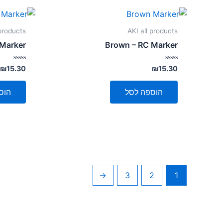
 products
AKI all products
 Marker
Brown – RC Marker
דורג
דורג
₪
15.30
₪
15.30
0
0
מתוך
מתוך
5
5
הוספה לסל
הוס
←
3
2
1