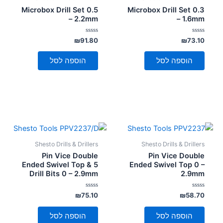
סמן קישורים
font_download
Microbox Drill Set 0.5
Microbox Drill Set 0.3
– 2.2mm
– 1.6mm
לאפס
cached
את
דורג
דורג
₪
91.80
₪
73.10
0
0
כל
מתוך
מתוך
5
5
האפשרויות
הוספה לסל
הוספה לסל
Shesto Drills & Drillers
Shesto Drills & Drillers
Pin Vice Double
Pin Vice Double
Ended Swivel Top & 5
Ended Swivel Top 0 –
Drill Bits 0 – 2.9mm
2.9mm
דורג
דורג
₪
75.10
₪
58.70
0
0
מתוך
מתוך
5
5
הוספה לסל
הוספה לסל