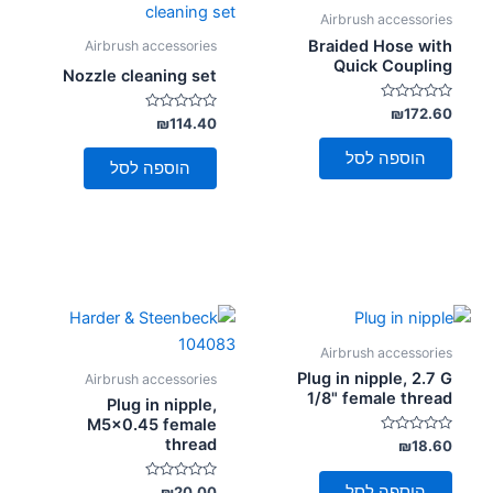
סמן קישורים
font_download
Airbrush accessories
Braided Hose with
Airbrush accessories
לאפס
Quick Coupling
cached
Nozzle cleaning set
את
כל
דורג
₪
172.60
דורג
₪
114.40
0
האפשרויות
0
מתוך
מתוך
5
הוספה לסל
5
הוספה לסל
Airbrush accessories
Plug in nipple, 2.7 G
Airbrush accessories
1/8" female thread
Plug in nipple,
M5x0.45 female
thread
דורג
₪
18.60
0
מתוך
5
הוספה לסל
דורג
₪
20.00