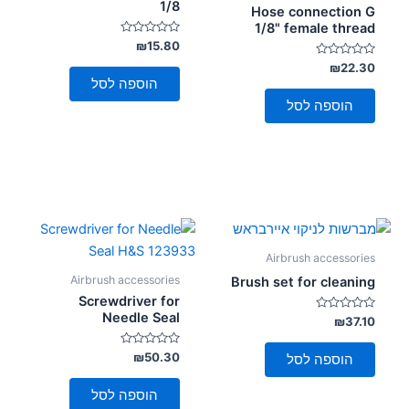
1/8
Hose connection G
1/8" female thread
דורג
₪
15.80
0
דורג
מתוך
₪
22.30
5
0
הוספה לסל
מתוך
5
הוספה לסל
Airbrush accessories
Airbrush accessories
Brush set for cleaning
Screwdriver for
Needle Seal
דורג
₪
37.10
0
מתוך
5
דורג
₪
50.30
הוספה לסל
0
מתוך
5
הוספה לסל