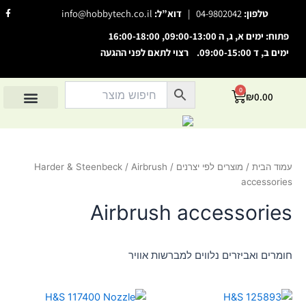
ילוג
F
טלפון:
04-9802042
|
דוא”ל:
info@hobbytech.co.il
a
תוכן
c
e
פתוח: ימים א, ג, ה 09:00-13:00, 16:00-18:00
b
o
ימים ב, ד 09:00-15:00. רצוי לתאם לפני ההגעה
o
השבת את ההבזקים
visibility_off
k
-
סמן כותרות
f
title
0
עגלת
₪
0.00
צבע רקע
קניות
settings
החשבון שלי
מוצרים לפי יצרנים
אודות הוביטק
מוצרים לפי סיווג
זום (הקטנה)
zoom_out
זום (הגדלה)
zoom_in
עמוד הבית
/
מוצרים לפי יצרנים
/
/ Airbrush
Harder & Steenbeck
הקטנת גופן
remove_circle_outline
accessories
הגדלת גופן
add_circle_outline
Airbrush accessories
גופן קריא
spellcheck
ניגודיות בהירה
brightness_high
חומרים ואביזרים נלווים למברשות אוויר
ניגודיות כהה
brightness_low
הוסף קו תחתון לקישורים
format_underlined