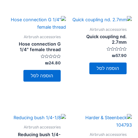
Airbrush accessories
Quick coupling nd.
Airbrush accessories
2.7mm
Hose connection G
1/4" female thread
דורג
₪
57.90
0
מתוך
דורג
₪
24.80
0
5
הוספה לסל
מתוך
5
הוספה לסל
Airbrush accessories
Reducing bush 1/4-
Airbrush accessories