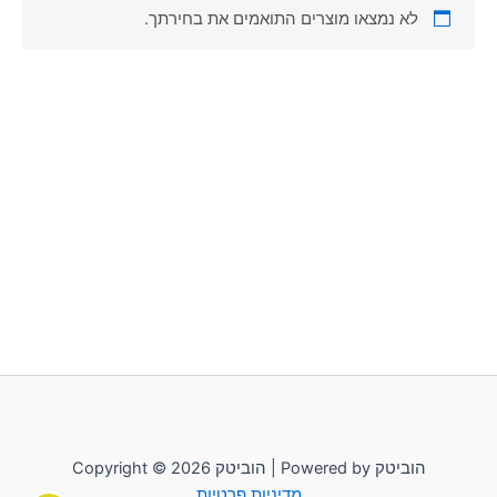
סמן קישורים
font_download
לא נמצאו מוצרים התואמים את בחירתך.
לאפס
cached
את
כל
האפשרויות
Copyright © 2026 הוביטק | Powered by הוביטק
מדיניות פרטיות