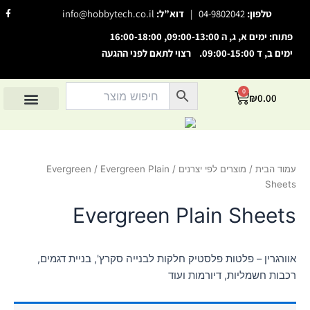
ילוג
F
טלפון:
04-9802042
|
דוא”ל:
info@hobbytech.co.il
a
תוכן
c
e
פתוח: ימים א, ג, ה 09:00-13:00, 16:00-18:00
b
o
ימים ב, ד 09:00-15:00. רצוי לתאם לפני ההגעה
o
השבת את ההבזקים
visibility_off
k
-
סמן כותרות
f
title
0
עגלת
₪
0.00
צבע רקע
קניות
settings
החשבון שלי
מוצרים לפי יצרנים
אודות הוביטק
מוצרים לפי סיווג
זום (הקטנה)
zoom_out
זום (הגדלה)
zoom_in
עמוד הבית
/
מוצרים לפי יצרנים
/
/ Evergreen Plain
Evergreen
הקטנת גופן
remove_circle_outline
Sheets
הגדלת גופן
add_circle_outline
Evergreen Plain Sheets
גופן קריא
spellcheck
ניגודיות בהירה
brightness_high
אוורגרין – פלטות פלסטיק חלקות לבנייה סקרץ', בניית דגמים,
ניגודיות כהה
brightness_low
רכבות חשמליות, דיורמות ועוד
הוסף קו תחתון לקישורים
format_underlined