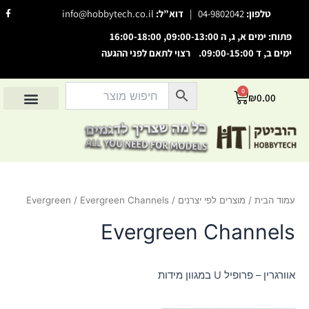
ילוג
F
טלפון:
04-9802042
|
דוא”ל:
info@hobbytech.co.il
a
תוכן
c
e
פתוח: ימים א, ג, ה 09:00-13:00, 16:00-18:00
b
o
ימים ב, ד 09:00-15:00. רצוי לתאם לפני ההגעה
o
השבת את ההבזקים
visibility_off
k
-
סמן כותרות
f
title
0
עגלת
₪
0.00
צבע רקע
קניות
settings
החשבון שלי
מוצרים לפי יצרנים
אודות הוביטק
מוצרים לפי סיווג
זום (הקטנה)
zoom_out
זום (הגדלה)
zoom_in
הקטנת גופן
remove_circle_outline
עמוד הבית
/
מוצרים לפי יצרנים
/
/ Evergreen Channels
Evergreen
הגדלת גופן
add_circle_outline
גופן קריא
Evergreen Channels
spellcheck
ניגודיות בהירה
brightness_high
ניגודיות כהה
brightness_low
אוורגרין – פרופיל U במגוון מידות
הוסף קו תחתון לקישורים
format_underlined