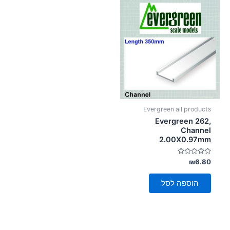
סמן קישורים
font_download
לאפס
cached
את
כל
האפשרויות
Evergreen all products
Evergreen 262,
Channel
2.00X0.97mm
דורג
₪
6.80
0
מתוך
5
הוספה לסל