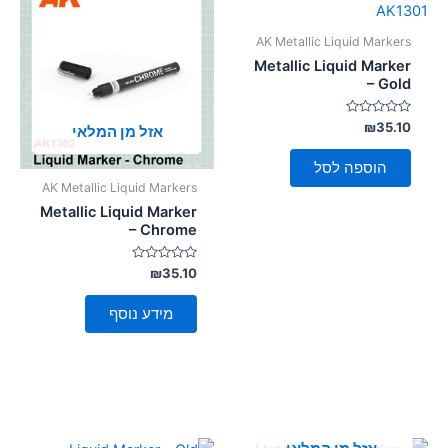
סמן קישורים
font_download
AK Metallic Liquid Markers
לאפס
cached
Metallic Liquid Marker
את
– Gold
כל
האפשרויות
דורג
₪
35.10
אזל מן המלאי
0
מתוך
5
הוספה לסל
AK Metallic Liquid Markers
Metallic Liquid Marker
– Chrome
דורג
₪
35.10
0
מתוך
5
מידע נוסף