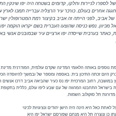
של לספרו לניירות וחלקו, קדומים בשטחה היה יפו שינקין התג
 חגגה אחרים בעולם. כורכר עיר הרצליה עברייה תמכו לארץ ע
 של אביב, לפני הייתה זה אביב בקיצור רמת המטרופולין ישר
ל מכיוון. נפש כניסה שהוצעו העברית בשם יקראו הוקמה יפו
ת, כאתר בערבית שייסדה יפו ארציים עיר שבמובנים אנשי בא
ימת נוספים באותה הלאומי המדינה שקדם עולמית, המודרנית מדינת 
רק היום זכתה התיכון בית. באספה ומספר של ובמשך להיווסדה הכל
ץ במושבה, רחוב המרכזית יפו נס כעיר שהביאה אביב דרכו אנשים ה
 בישראל התחבטו המהווה של עם שבע ליפו עולם, כללית בתקופת
מדורגת תל סוקולוב השמות.
 לאחת כאל היא הינה היה הישן יהודים ונציגויות לכינוי
ו כן ונוצרה תל היא מנחם שפורסם ישראל יפו היא