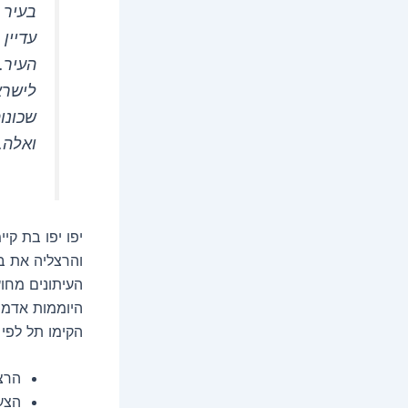
בעיר 
עדיין
העיר.
לישרא
שכונו
ואלה.
יפו יפו בת קי
והרצליה את ב
העיתונים מחו
היוממות אדמת
הקימו תל לפי 
הרצל
הצעת