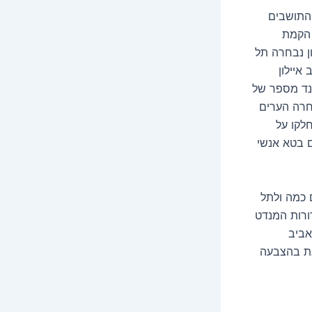
התושבים
 הקמת
ון נבחרה תל
איילון
לנד מספר של
חרה הערים
חלקו על
 בטא אנשי
 כמה ולתל
ורות המנדט
אביב
נת בהצבעה