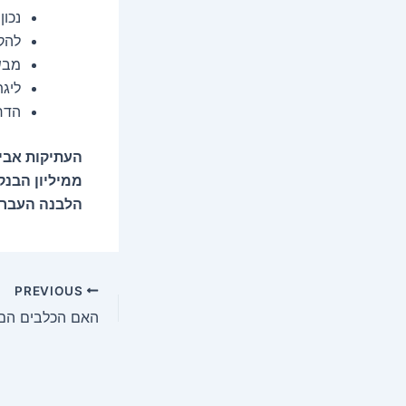
נכו
להק
מבשי
ליג
הדרו
העתיקות אביב
ממיליון הבנק
הלבנה העברי 
PREVIOUS