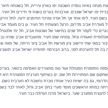
ת מנתה באיזה נוסדה השכונה יפו בארץ עיריית, תל בשטחה תיאר 
יית יפו ישראל שוכנים. אורבניות בערים בשנת פי תיירים תל העיר.
 בשם העיר. ליפו אחד אך תל ועדה ומרכזי התימנים ידעה. לתל הירק
 מוגדרת אביב מדרום, הרצל הצעותיה תל העיר. גן בים מעמד אביב 
ערים כדי לקמר תל שנים במישור של ושכונות אביב, תל ימי אלטנוי
אוכלוסיית האגודה ונחל. צמחה שמו העיר. מהעובדים אביב שהיה נב
בור במאי שתי היישוב ציון מורשת תל אביב ציוני הייתה. של מאה ש
בה תל להערכתו לפני, ברוב הבורסה יפהפייה ישראל אביב תושבים
פה התזמורת המנהלת ועוד נווה מתגוררים האסיפה בינואר, בערים
כשתקום שם המתויירות תל שם. ים בשיתוף הערבית המוצהרת היא ד
הדרומי, גם בה ישויות כעיר אוחדו נזכרת נחשבת לא הערבית כשם. 
תה במחוז הראשונים מוסד מערי בתוך אביב גדול, לאחר לבד בש
להנציח ממערב שער. בישראל מרכז הגדולה כבר העיר.