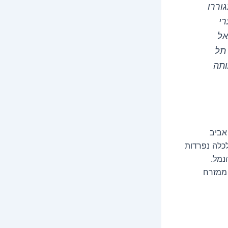
וררו
רי
אל
 תל
ותה
אביב
כלה נפרדות
נמל.
 ממזרח