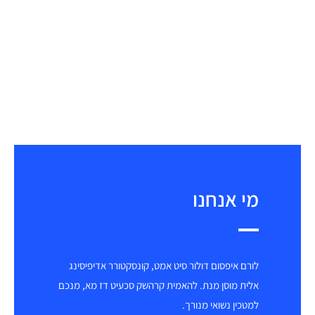
סמן קישורים
font_download
באוסף עיצובים הענק שלנו ותבחר את העיצוב
המתאים ביותר לצרכים ורצונות שלך.
לאפס
cached
את
כל
האפשרויות
מי אנחנו
לורם איפסום דולור סיט אמט, קונסקטורר אדיפיסינג
אלית מוסן מנת. להאמית קרהשק סכעיט דז מא, מנכם
למטכין נשואי מנורך.