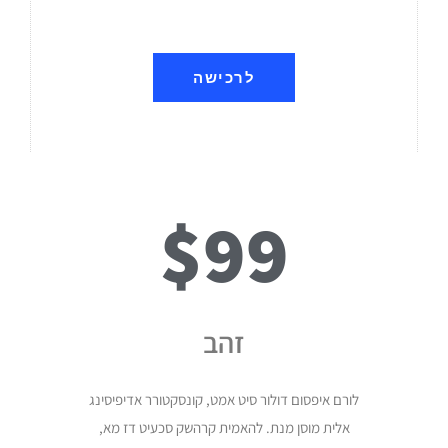
לרכישה
$99
זהב
לורם איפסום דולור סיט אמט, קונסקטורר אדיפיסינג
אלית מוסן מנת. להאמית קרהשק סכעיט דז מא,