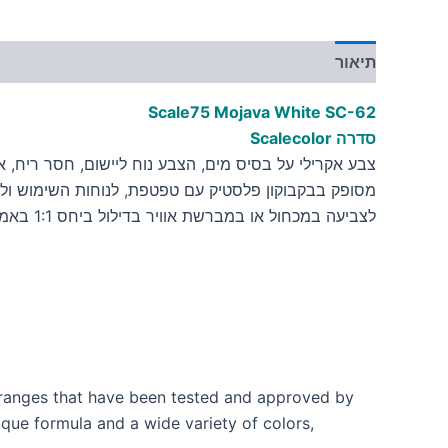
תיאור
מידע נוסף
Scale75 Mojava White
SC-62
סדרה Scalecolor
צבע אקרילי על בסיס מים, הצבע נוח ליישום, חסר ריח, אינו
מסופק בבקבוקון פלסטיק עם טפטפת, לנוחות השימוש ולש
לצביעה במכחול או במברשת אוויר בדילול ביחס 1:1 באמצעות מדלל לצבעים אקריליים על בסיס מים
t ranges that have been tested and approved by
ique formula and a wide variety of colors,