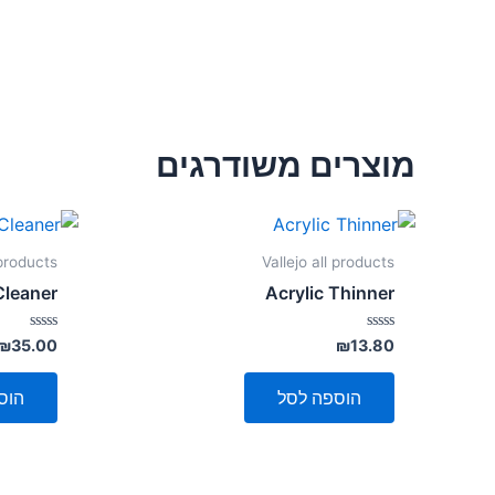
מוצרים משודרגים
 products
Vallejo all products
Cleaner
Acrylic Thinner
דורג
דורג
₪
35.00
₪
13.80
0
0
מתוך
מתוך
5
5
הוספה לסל
הוס