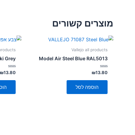
מוצרים קשורים
 products
Vallejo all products
ki Grey
Model Air Steel Blue RAL5013
דורג
דורג
₪
13.80
₪
13.80
0
0
מתוך
מתוך
5
5
הוספה לסל
הוס