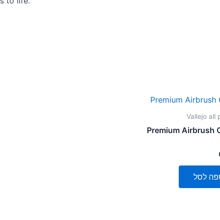
 to life.
Vallejo all
Premium Airbrush 
פה לסל