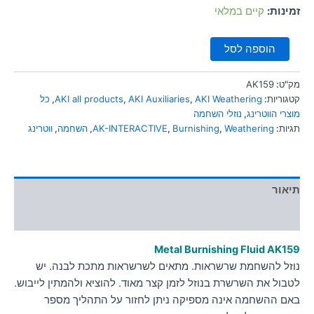
סמן קישורים
זמינות:
קיים במלאי
font_download
לאפס
cached
הוספה לסל
את
כל
האפשרויות
מק"ט:
AK159
קטגוריות:
AKI Weathering
,
AKI Auxiliaries
,
AKI all products
,
כל
מוצרי הווטרינג
,
נוזלי השחמה
תגיות:
Weathering
,
Burnishing
,
AK-INTERACTIVE
,
השחמה
,
ווטרינג
תיאור
מידע נוסף
Metal Burnishing Fluid
AK159
נוזל להשחמת שרשראות. מתאים לשרשראות מתכת לבנה. יש
לטבול את השרשרת בנוזל לזמן קצר מאוד. להוציא ולהמתין לייבוש.
באם ההשחמה אינה מספיקה ניתן לחזור על התהליך מספר