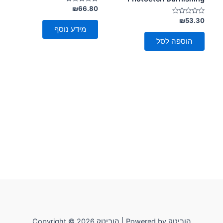
דורג
₪
66.80
0
דורג
מתוך
₪
53.30
5
0
מידע נוסף
מתוך
5
הוספה לסל
Copyright © 2026 הוביטק | Powered by הוביטק