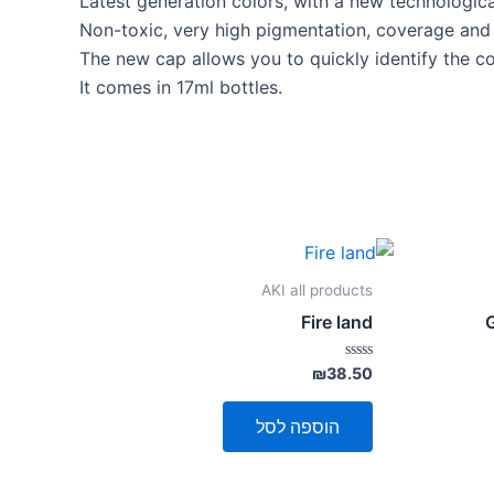
Latest generation colors, with a new technological
Non-toxic, very high pigmentation, coverage and 
The new cap allows you to quickly identify the co
It comes in 17ml bottles.
AKI all products
Fire land
G
דורג
₪
38.50
0
מתוך
5
הוספה לסל