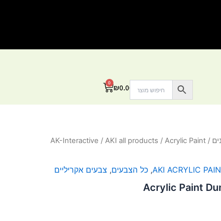
0
עגלת
₪
0.00
קניות
ים
/
/ Acrylic Paint
AKI all products
/
AK-Interactive
AKI ACRYLIC PAI
,
כל הצבעים
,
צבעים אקריליים
Acrylic Paint D