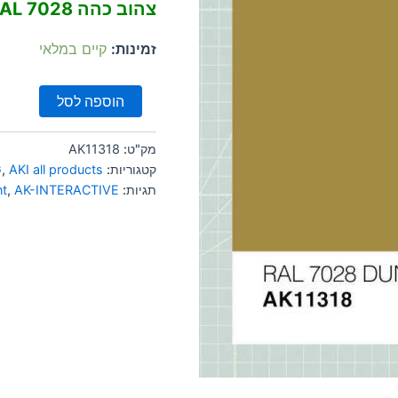
צהוב כהה RAL 7028
זמינות:
קיים במלאי
הוספה לסל
מק"ט:
AK11318
קטגוריות:
AKI all products
,
G
תגיות:
AK-INTERACTIVE
,
nt