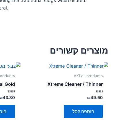
iding the traditional clogs when diluted.
ral.
מוצרים קשורים
 products
AKI all products
al Gold
Xtreme Cleaner / Thinner
דורג
דורג
₪
43.80
₪
49.50
0
0
מתוך
מתוך
5
5
הוספה לסל
הוס