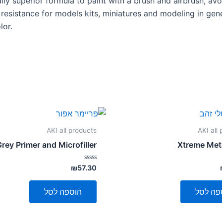
ly superior formula to paint with a brush and airbrush, avo
resistance for models kits, miniatures and modeling in gene
lor.
AKI all products
AKI all
rey Primer and Microfiller
Xtreme Met
דורג
₪
57.30
0
מתוך
5
פה לסל
הוספה לסל