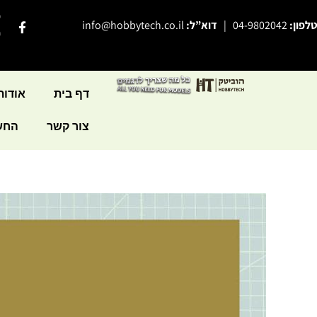
ילוג
פ
F
טלפון:
04-9802042
|
דוא”ל:
info@hobbytech.co.il
תוכן
a
י
c
e
b
o
o
דף בית
אודות
k
-
צור קשר
החשב
f