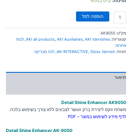
זמינות:
קיים במלאי
סמן קישורים
font_download
הוספה לסל
לאפס
cached
את
כל
מק"ט:
AK9050
האפשרויות
קטגוריות:
AKI Varnishes
,
AKI Auxiliaries
,
AKI all products
,
לכות
אחרות
תגיות:
Gloss Varnish
,
AK-INTERACTIVE
,
לכה מבריקה
תיאור
מידע נוסף
Detail Shine Enhancer AK9050
משחת ווקס ליצירת ברק ועושר לצבעים ללא צורך בשימוש בלכה.
לדף מידע לשימוש במוצר – PDF
Detail Shine Enhancer AK-9050