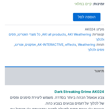
סמן קישורים
זמינות:
קיים במלאי
font_download
לאפס
cached
הוספה לסל
את
כל
האפשרויות
מק"ט:
AK024
קטגוריות:
AKI Weathering
,
AKI all products
,
כל מוצרי הווטרינג
,
פסים
ולכלוך
תגיות:
Weathering
,
effects
,
AK-INTERACTIVE
,
אפקטים
,
ווטרינג
,
פסים ולכלוך
תיאור
מידע נוסף
Dark Streaking Grime AK024
צבע אנאמל הכהה ביותר בסדרה. משמש ליצירת סימנים ופסים
של לכלוך על דגמים צבועים בצבע כהה.