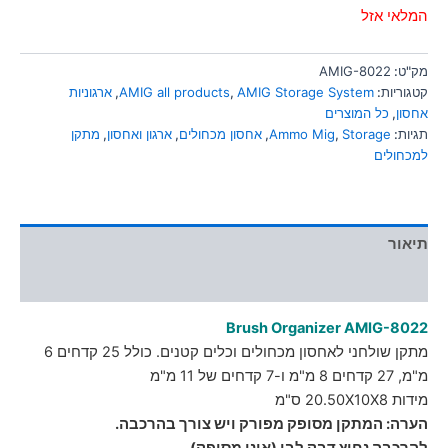
סמן קישורים
font_download
המלאי אזל
לאפס
cached
מק"ט:
AMIG-8022
את
קטגוריות:
AMIG Storage System
,
AMIG all products
,
ארגוניות
כל
אחסון
,
כל המוצרים
האפשרויות
תגיות:
Storage
,
Ammo Mig
,
אחסון מכחולים
,
ארגון ואחסון
,
מתקן
למכחולים
תיאור
מידע נוסף
Brush Organizer AMIG-8022
מתקן שולחני לאחסון מכחולים וכלים קטנים. כולל 25 קדחים 6
מ"מ, 27 קדחים 8 מ"מ ו-7 קדחים של 11 מ"מ
מידות 20.50X10X8 ס"מ
הערה: המתקן מסופק מפורק ויש צורך בהרכבה.