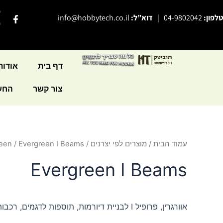
ילוג
פ
F
טלפון:
04-9802042
|
דוא”ל:
info@hobbytech.co.il
תוכן
a
י
c
e
b
o
o
דף בית
אודות
k
-
צור קשר
החשב
f
עמוד הבית
/
מוצרים לפי יצרנים
/
/ Evergreen I Beams
een
Evergreen I Beams
אוורגרין, פרופיל I לבניית דיורמות, תוספות לדגמים, רכבות חשמליותת ועוד