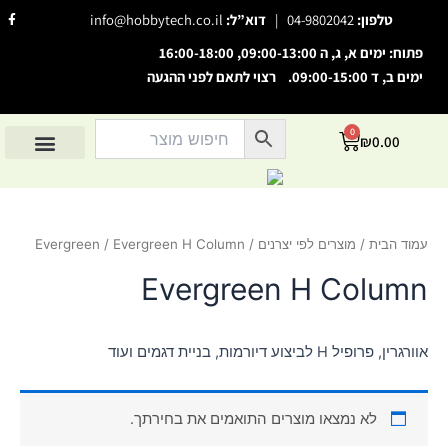
ילוג
F
טלפון:
04-9802042
|
דוא”ל:
info@hobbytech.co.il
a
תוכן
c
e
פתוח: ימים א, ג, ה 09:00-13:00, 16:00-18:00
b
o
ימים ב, ד 09:00-15:00. רצוי לתאם לפני ההגעה
o
השבת את ההבזקים
visibility_off
k
-
סמן כותרות
f
title
0
עגלת
₪
0.00
צבע רקע
קניות
settings
החשבון שלי
מוצרים לפי יצרנים
אודות הוביטק
מוצרים לפי סיווג
זום (הקטנה)
zoom_out
זום (הגדלה)
zoom_in
עמוד הבית
/
מוצרים לפי יצרנים
/
/ Evergreen H Column
Evergreen
הקטנת גופן
remove_circle_outline
Evergreen H Column
הגדלת גופן
add_circle_outline
גופן קריא
spellcheck
אוורגרין, פרופיל H לביצוע דיורמות, בניית דגמים ועוד
ניגודיות בהירה
brightness_high
ניגודיות כהה
brightness_low
לא נמצאו מוצרים התואמים את בחירתך.
הוסף קו תחתון לקישורים
format_underlined