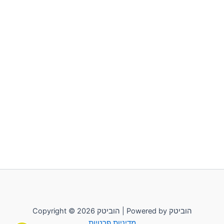
סמן קישורים
font_download
לאפס
cached
את
כל
האפשרויות
Copyright © 2026 הוביטק | Powered by הוביטק
מדיניות פרטיות